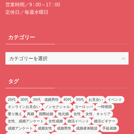
営業時間／9 : 00～17 : 00
定休日／毎週水曜日
カテゴリー
カ
テ
ゴ
リ
タグ
ー
20代
30代
30代 成婚男性
40代
50代
お見合い
イベント
オンラインお見合い
ノンセクシャル
ヨーロッパ
一時帰国
乗り換え
再婚
国際結婚
地元婚
女性
女性、キャリア
女性、成婚アンケート
女性成婚
婚活イベント
婚活ビギナー
成婚アンケート
成婚女性
成婚男性
成婚者体験談
手組成婚