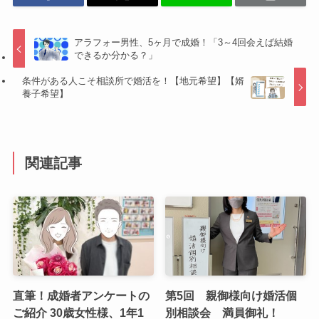
アラフォー男性、5ヶ月で成婚！「3～4回会えば結婚
できるか分かる？」
条件がある人こそ相談所で婚活を！【地元希望】【婿
養子希望】
関連記事
直筆！成婚者アンケートの
第5回 親御様向け婚活個
ご紹介 30歳女性様、1年1
別相談会 満員御礼！