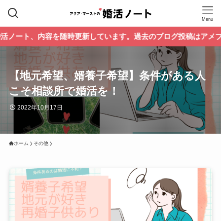
Menu
、内容を随時更新しています。過去のブログ投稿はアメブロでご覧
【地元希望、婿養子希望】条件がある人
こそ相談所で婚活を！
2022年10月17日
ホーム
その他