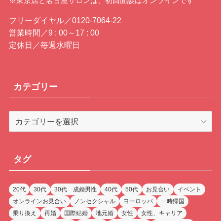
※東京店と名古屋サロンは、初回面談はオンラインです
フリーダイヤル／0120-7064-22
営業時間／9 : 00～17 : 00
定休日／毎週水曜日
カテゴリー
カ
テ
ゴ
リ
タグ
ー
20代
30代
30代 成婚男性
40代
50代
お見合い
イベント
オンラインお見合い
ノンセクシャル
ヨーロッパ
一時帰国
乗り換え
再婚
国際結婚
地元婚
女性
女性、キャリア