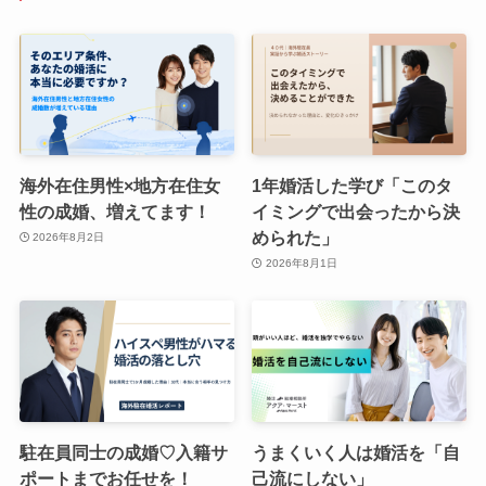
海外在住男性×地方在住女
1年婚活した学び「このタ
性の成婚、増えてます！
イミングで出会ったから決
められた」
2026年8月2日
2026年8月1日
駐在員同士の成婚♡入籍サ
うまくいく人は婚活を「自
ポートまでお任せを！
己流にしない」