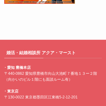
婚活・結婚相談所 アクア・マースト
･ 愛知 豊橋本店
〒440-0862 愛知県豊橋市向山大池町７番地１３ー２階
（向かいのビル１階にも面談ルーム有）
･ 東京店
〒130-0022 東京都墨田区江東橋5-2-12-201