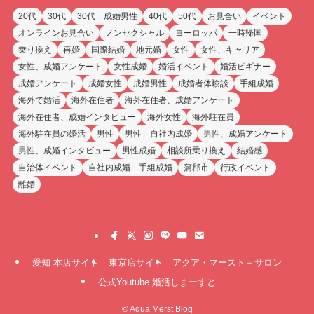
20代
30代
30代 成婚男性
40代
50代
お見合い
イベント
オンラインお見合い
ノンセクシャル
ヨーロッパ
一時帰国
乗り換え
再婚
国際結婚
地元婚
女性
女性、キャリア
女性、成婚アンケート
女性成婚
婚活イベント
婚活ビギナー
成婚アンケート
成婚女性
成婚男性
成婚者体験談
手組成婚
海外で婚活
海外在住者
海外在住者、成婚アンケート
海外在住者、成婚インタビュー
海外女性
海外駐在員
海外駐在員の婚活
男性
男性 自社内成婚
男性、成婚アンケート
男性、成婚インタビュー
男性成婚
相談所乗り換え
結婚感
自治体イベント
自社内成婚 手組成婚
蒲郡市
行政イベント
離婚
愛知 本店サイト
東京店サイト
アクア・マースト＋サロン
公式Youtube 婚活しまーすと
©
Aqua Merst Blog