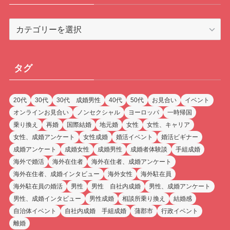
カ
テ
ゴ
リ
タグ
ー
20代
30代
30代 成婚男性
40代
50代
お見合い
イベント
オンラインお見合い
ノンセクシャル
ヨーロッパ
一時帰国
乗り換え
再婚
国際結婚
地元婚
女性
女性、キャリア
女性、成婚アンケート
女性成婚
婚活イベント
婚活ビギナー
成婚アンケート
成婚女性
成婚男性
成婚者体験談
手組成婚
海外で婚活
海外在住者
海外在住者、成婚アンケート
海外在住者、成婚インタビュー
海外女性
海外駐在員
海外駐在員の婚活
男性
男性 自社内成婚
男性、成婚アンケート
男性、成婚インタビュー
男性成婚
相談所乗り換え
結婚感
自治体イベント
自社内成婚 手組成婚
蒲郡市
行政イベント
離婚