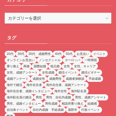
カ
テ
ゴ
リ
タグ
ー
20代
30代
30代 成婚男性
40代
50代
お見合い
イベント
オンラインお見合い
ノンセクシャル
ヨーロッパ
一時帰国
乗り換え
再婚
国際結婚
地元婚
女性
女性、キャリア
女性、成婚アンケート
女性成婚
婚活イベント
婚活ビギナー
成婚アンケート
成婚女性
成婚男性
成婚者体験談
手組成婚
海外で婚活
海外在住者
海外在住者、成婚アンケート
海外在住者、成婚インタビュー
海外女性
海外駐在員
海外駐在員の婚活
男性
男性 自社内成婚
男性、成婚アンケート
男性、成婚インタビュー
男性成婚
相談所乗り換え
結婚感
自治体イベント
自社内成婚 手組成婚
蒲郡市
行政イベント