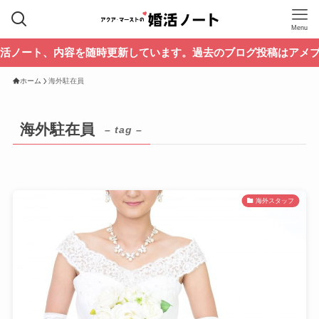
Menu
ト、内容を随時更新しています。過去のブログ投稿はアメブロでご
ホーム
海外駐在員
海外駐在員
– tag –
海外スタッフ