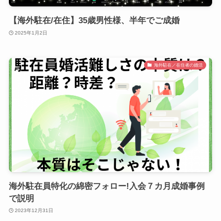
【海外駐在/在住】35歳男性様、半年でご成婚
2025年1月2日
海外駐在／在住者の婚活
海外駐在員特化の綿密フォロー!入会７カ月成婚事例
で説明
2023年12月31日