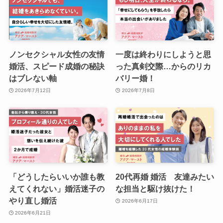
ノンセクシャル女性の友情
一度は終わりにしようと思
婚活、スピード成婚の秘訣
った真剣交際…からのリカ
はブレない軸
バリー婚！
2026年7月12日
2026年7月8日
「どうしたらいいか誰も教
20代再婚 婚活 友達みたい
えてくれない」婚活迷子の
な担当と駆け抜けた！
やり直し婚活
2026年6月17日
2026年6月21日