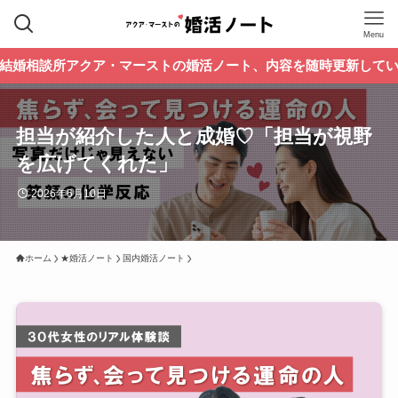
Menu
クア・マーストの婚活ノート、内容を随時更新しています。過去の
担当が紹介した人と成婚♡「担当が視野
を広げてくれた」
2026年6月10日
ホーム
★婚活ノート
国内婚活ノート