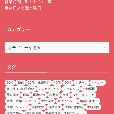
営業時間／9 : 00～17 : 00
定休日／毎週水曜日
カテゴリー
カ
テ
ゴ
リ
タグ
ー
20代
30代
30代 成婚男性
40代
50代
お見合い
イベント
オンラインお見合い
ノンセクシャル
ヨーロッパ
一時帰国
乗り換え
再婚
国際結婚
地元婚
女性
女性、キャリア
女性、成婚アンケート
女性成婚
婚活イベント
婚活ビギナー
成婚アンケート
成婚女性
成婚男性
成婚者体験談
手組成婚
海外で婚活
海外在住者
海外在住者、成婚アンケート